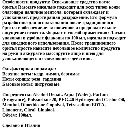
Особенности продукта: Освежающее средство после
бритья Rasozero идеально подходит для всех типов кожи
благодаря наличию ментола, который охлаждает и
успокаивает, предотвращая раздражение. Его формула
разработана для использования после традиционного
бритья и обеспечивает мгновенное и продолжительное
ощущение свежести. Формат и способ применения: Лосьон
упакован в удобные флаконы по 100 мл, идеально подходит
для ежедневного использования. После традиционного
бритья просто нанесите небольшое количество продукта
на руки и аккуратно массируйте лицо и шею для
успокаивающего и освежающего действия.
Ольфакторная пирамида:
Верхние ноты: кедр, лимон, бергамот
Ноты сердца: роза, гардения
Базовые ноты: цитрусовые.
Ингредиенты: Alcohol Denat., Aqua (Water), Parfum
(Fragrance), Polysorbate 20, PEG-40 Hydrogenated Castor Oil,
Menthol, Dimethicone Copolyol, Tetrasodium EDTA,
Limonene, Citral, Linalool.
Объём: 100мл.
Сделано в Италии