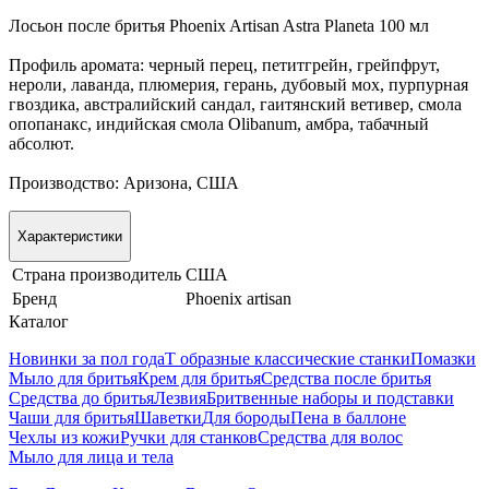
Лосьон после бритья Phoenix Artisan Astra Planeta 100 мл
Профиль аромата: черный перец, петитгрейн, грейпфрут,
нероли, лаванда, плюмерия, герань, дубовый мох, пурпурная
гвоздика, австралийский сан
дал, гаитянский ветивер, смола
опопанакс, индийская смола Olibanum, амбра, табачный
абсолют.
Производство: Аризона, США
Характеристики
Страна производитель
США
Бренд
Phoenix artisan
Каталог
Новинки за пол года
Т образные классические станки
Помазки
Мыло для бритья
Крем для бритья
Средства после бритья
Средства до бритья
Лезвия
Бритвенные наборы и подставки
Чаши для бритья
Шаветки
Для бороды
Пена в баллоне
Чехлы из кожи
Ручки для станков
Средства для волос
Мыло для лица и тела