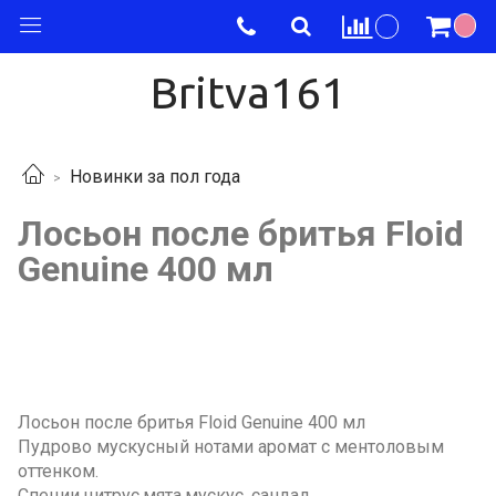
Britva161
Новинки за пол года
Лосьон после бритья Floid
Genuine 400 мл
Лосьон после бритья Floid Genuine 400 мл
Пудрово мускусный нотами аромат с ментоловым
оттенком.
Специи,цитрус,мята,мускус, сандал.