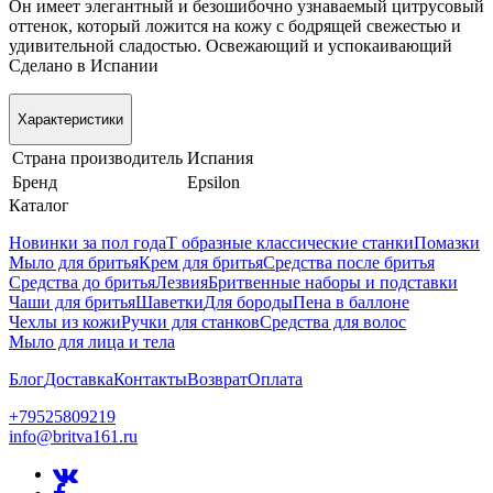
Он имеет элегантный и безошибочно узнаваемый цитрусовый
оттенок, который ложится на кожу с бодрящей свежестью и
удивительной сладостью. Освежающий и успокаивающий
Сделано в Испании
Характеристики
Страна производитель
Испания
Бренд
Epsilon
Каталог
Новинки за пол года
Т образные классические станки
Помазки
Мыло для бритья
Крем для бритья
Средства после бритья
Средства до бритья
Лезвия
Бритвенные наборы и подставки
Чаши для бритья
Шаветки
Для бороды
Пена в баллоне
Чехлы из кожи
Ручки для станков
Средства для волос
Мыло для лица и тела
Блог
Доставка
Контакты
Возврат
Оплата
+79525809219
info@britva161.ru