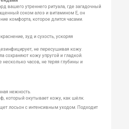
егендами
орд вашего утреннего ритуала, где загадочный
гащенный соком алоэ и витамином E, он
ие комфорта, которое длится часами.
раснение, зуд и сухость, ускоряя
дезинфицирует, не пересушивая кожу.
а сохраняют кожу упругой и гладкой.
 несколько часов, не теряя глубины и
ная нежность.
ф, который окутывает кожу, как шёлк.
щет лосьон с интенсивным уходом. Подходит