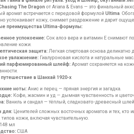
ая тайна в финале ритуала: уход и шлейф, окутанный л
Chasing The Dragon
от Ariana & Evans — это финальный акк
ый аромат встречается с передовой формулой
Ultima
. Обо
но успокаивает кожу, снимает раздражение и дарит ощущен
е преимущества Ultima-формулы:
енное успокоение:
Сок алоэ вера и витамин E снимают пок
овление кожи.
ептическая защита:
Легкая спиртовая основа деликатно 
кое увлажнение:
Гиалуроновая кислота и натуральные масл
ий парфюмированный шлейф:
Аромат сохраняется на коже
анности.
 путешествие в Шанхай 1920-х
рхние ноты:
Анис и перец — пряная энергия и загадка.
рдце:
Кофе, жасмин и уд — дымная чувственность и цветоч
а:
Ваниль и сандал — тёплый, сладковато-древесный шлей
 для:
Ценителей сложных восточных ароматов и тех, кто и
х типов кожи, включая чувствительную.
148 мл
дство:
США