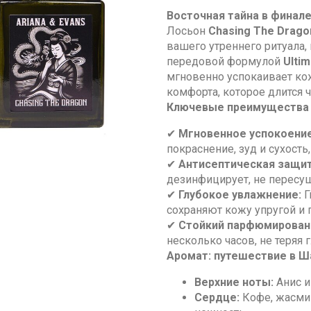
Восточная тайна в финале
Лосьон
Chasing The Drago
вашего утреннего ритуала,
передовой формулой
Ultim
мгновенно успокаивает ко
комфорта, которое длится ч
Ключевые преимущества 
✔
Мгновенное успокоение
покраснение, зуд и сухость
✔
Антисептическая защит
дезинфицирует, не пересу
✔
Глубокое увлажнение:
Г
сохраняют кожу упругой и 
✔
Стойкий парфюмирован
несколько часов, не теряя 
Аромат: путешествие в Ш
Верхние ноты:
Анис и
Сердце:
Кофе, жасмин