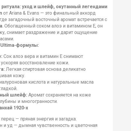
 ритуала: уход и шлейф, окутанный легендами
n
от Ariana & Evans — это финальный аккорд
 где загадочный восточный аромат встречается с
a
. Обогащенный соком алоэ и витамином E, он
жу, снимает раздражение и дарит ощущение
асами.
Ultima-формулы:
:
Сок алоэ вера и витамин E снимают
, ускоряя восстановление кожи.
а:
Легкая спиртовая основа деликатно
шивая кожу.
иалуроновая кислота и натуральные масла
гладкой.
ный шлейф:
Аромат сохраняется на коже
глубины и многогранности.
анхай 1920-х
 перец — пряная энергия и загадка.
 и уд — дымная чувственность и цветочная