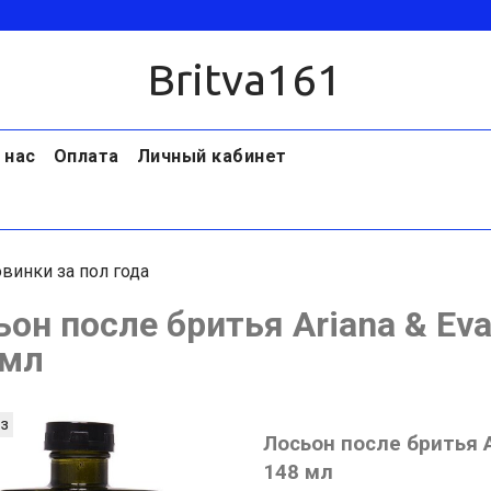
Britva161
 нас
Оплата
Личный кабинет
винки за пол года
он после бритья Ariana & Eva
 мл
з
Лосьон после бритья A
148 мл