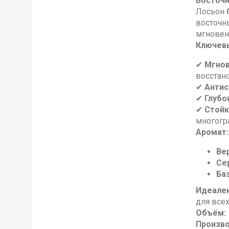
Восточн
Лосьон
восточн
мгновен
Ключевы
✔
Мгнов
восстан
✔
Антис
✔
Глубо
✔
Стойк
многогр
Аромат:
Ве
Се
Баз
Идеален
для все
Объём:
Произво