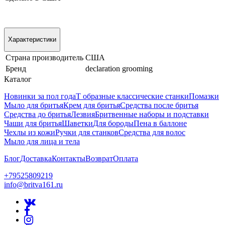
Характеристики
Страна производитель
США
Бренд
declaration grooming
Каталог
Новинки за пол года
Т образные классические станки
Помазки
Мыло для бритья
Крем для бритья
Средства после бритья
Средства до бритья
Лезвия
Бритвенные наборы и подставки
Чаши для бритья
Шаветки
Для бороды
Пена в баллоне
Чехлы из кожи
Ручки для станков
Средства для волос
Мыло для лица и тела
Блог
Доставка
Контакты
Возврат
Оплата
+79525809219
info@britva161.ru