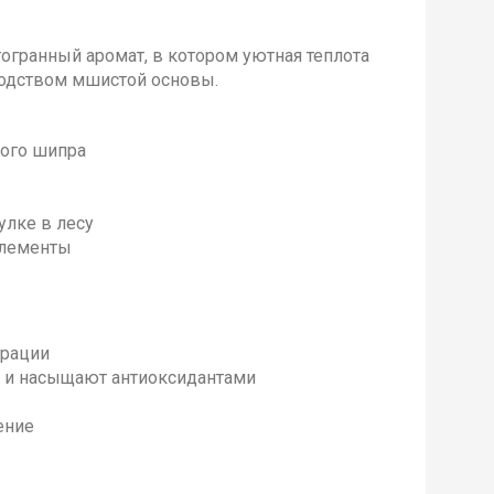
гогранный аромат, в котором уютная теплота
родством мшистой основы.
кого шипра
улке в лесу
элементы
ерации
 и насыщают антиоксидантами
ение