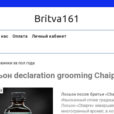
Britva161
 нас
Оплата
Личный кабинет
винки за пол года
он declaration grooming Chai
з
Лосьон после бритья «Cha
Изысканный сплав традици
Лосьон «Chaipre» завершае
многогранный аромат, в ко