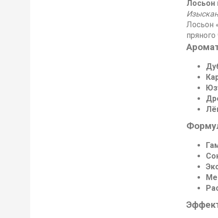
Лосьон 
Изыскан
Лосьон «
пряного
Аромат
Ду
Ка
Юз
Др
Лё
Формул
Га
Со
Эк
Ме
Ра
Эффект