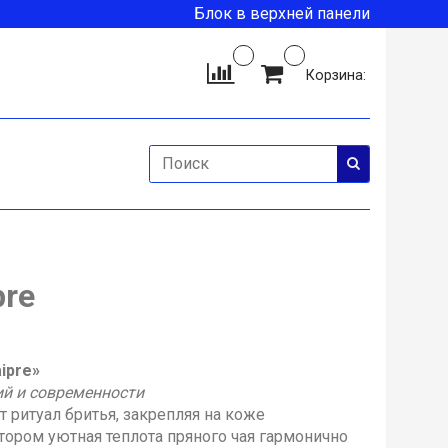
Блок в верхней панели
Корзина:
pre
ipre»
й и современности
т ритуал бритья, закрепляя на коже
тором уютная теплота пряного чая гармонично