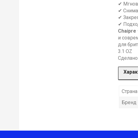
✔ Мгнов
✔ Снима
✔ Закре
✔ Подхо
Chaipre
и совре
для брит
3.1 OZ
Сделано
Харак
Страна
Бренд