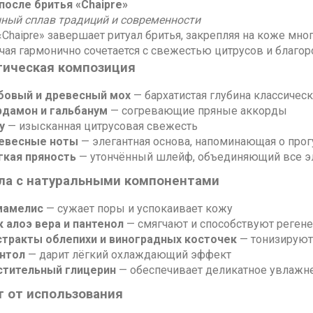
после бритья «Chaipre»
ный сплав традиций и современности
Chaipre» завершает ритуал бритья, закрепляя на коже мно
 чая гармонично сочетается с свежестью цитрусов и благо
ическая композиция
бовый и древесный мох
— бархатистая глубина классичес
рдамон и гальбанум
— согревающие пряные аккорды
у
— изысканная цитрусовая свежесть
евесные ноты
— элегантная основа, напоминающая о прог
гкая пряность
— утончённый шлейф, объединяющий все 
а с натуральными компонентами
мамелис
— сужает поры и успокаивает кожу
к алоэ вера и пантенол
— смягчают и способствуют реген
стракты облепихи и виноградных косточек
— тонизируют
нтол
— дарит лёгкий охлаждающий эффект
стительный глицерин
— обеспечивает деликатное увлажн
 от использования