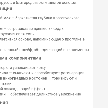
итрусов и благородством мшистой основы.
зиция
й мох
— бархатистая глубина классического
ум
— согревающие пряные аккорды
трусовая свежесть
легантная основа, напоминающая о прогулке в
тончённый шлейф, объединяющий все элементы
ыми компонентами
поры и успокаивает кожу
тенол
— смягчают и способствуют регенерации
 и виноградных косточек
— тонизируют и
антами
кий охлаждающий эффект
рин
— обеспечивает деликатное увлажнение
ания