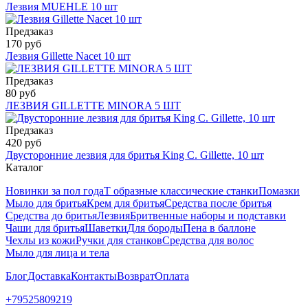
Лезвия MUEHLE 10 шт
Предзаказ
170 руб
Лезвия Gillette Nacet 10 шт
Предзаказ
80 руб
ЛЕЗВИЯ GILLETTE MINORA 5 ШТ
Предзаказ
420 руб
Двусторонние лезвия для бритья King C. Gillette, 10 шт
Каталог
Новинки за пол года
Т образные классические станки
Помазки
Мыло для бритья
Крем для бритья
Средства после бритья
Средства до бритья
Лезвия
Бритвенные наборы и подставки
Чаши для бритья
Шаветки
Для бороды
Пена в баллоне
Чехлы из кожи
Ручки для станков
Средства для волос
Мыло для лица и тела
Блог
Доставка
Контакты
Возврат
Оплата
+79525809219