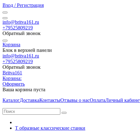
Вход / Регистрация
info@britva161.ru
+79525809219
Обратный звонок
Корзина
Блок в верхней панели
info@britva161.ru
+79525809219
Обратный звонок
Britva161
Корзина:
Оформить
Ваша корзина пуста
Каталог
Доставка
Контакты
Отзывы о нас
Оплата
Личный кабине
Т образные классические станки