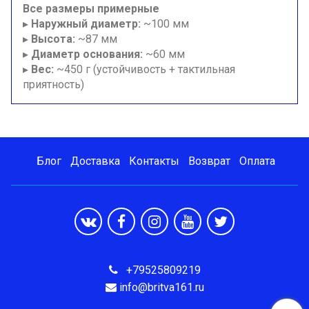
Все размеры примерные
▸
Наружный диаметр:
~100 мм
▸
Высота:
~87 мм
▸
Диаметр основания:
~60 мм
▸
Вес:
~450 г (устойчивость + тактильная
приятность)
Блог
Доставка
Контакты
Возврат
Оплата
+79525809219
info@britva161.ru