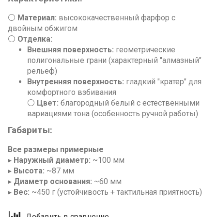
⚪
Материал:
высококачественный фарфор с
двойным обжигом
⚪
Отделка:
Внешняя поверхность:
геометрические
полигональные грани (характерный "алмазный"
рельеф)
Внутренняя поверхность:
гладкий "кратер" для
комфортного взбивания
⚪
Цвет:
благородный белый с естественными
вариациями тона (особенность ручной работы)
Габариты:
Все размеры примерные
▸
Наружный диаметр:
~100 мм
▸
Высота:
~87 мм
▸
Диаметр основания:
~60 мм
▸
Вес:
~450 г (устойчивость + тактильная приятность)
Добавить в сравнение