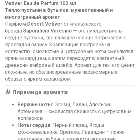
Vetiver Eau de Parfum 100 мл
Тепло пустыни в бутылке: мужественный и
многогранный аромат
Парфюм
Desert Vetiver
от итальянского
бренда
Saponificio Varesino
— это путешествие в
сердце пустыни, где палящее солнце встречается с
прохладой оазиса. Композиция построена на
контрастах: смолистые и цитрусовые ноты сменяются
пряным сердцем, а затем переходят в элегантный
древесно-амбровый шлейф. Аромат для тех, кто ценит
сложные, но сбалансированные парфюмерные
образы с ярким характером.
🎻 Пирамида аромата:
Верхние ноты:
Элеми, Ладан, Апельсин,
Артемизия — смолистая свежесть с цитрусовым
всплеском.
Ноты сердца:
Чёрный перец, Ягоды
можжевельника, Орегано, Лавандин — пряно-
цветочная глубина с терпкими акцентами.