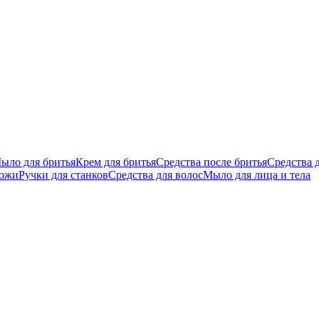
ыло для бритья
Крем для бритья
Средства после бритья
Средства 
кожи
Ручки для станков
Средства для волос
Мыло для лица и тела