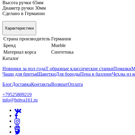
Высота ручки 65мм
Диаметр ручки 30мм
Сделано в Германии
Характеристики
Страна производитель
Германия
Бренд
Muehle
Материал ворса
Синтетика
Каталог
Новинки за пол года
Т образные классические станки
Помазки
М
Чаши для бритья
Шаветки
Для бороды
Пена в баллоне
Чехлы из 
Блог
Доставка
Контакты
Возврат
Оплата
+79525809219
info@britva161.ru