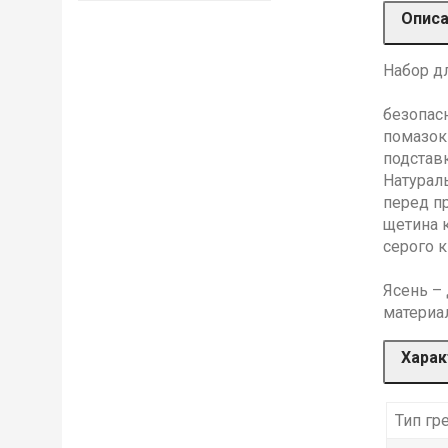
Опис
Набор дл
безопас
помазок
подстав
Натурал
перед пр
щетина к
серого к
Ясень –
материал
Харак
Тип гр