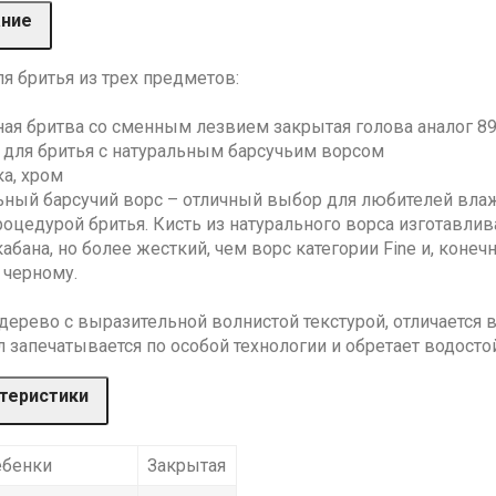
ание
я бритья из трех предметов:
ная бритва со сменным лезвием закрытая голова аналог 89
 для бритья с натуральным барсучьим ворсом
ка, хром
ьный барсучий ворс – отличный выбор для любителей вла
оцедурой бритья. Кисть из натурального ворса изготавлив
абана, но более жесткий, чем ворс категории Fine и, конечно
 черному.
 дерево с выразительной волнистой текстурой, отличается 
 запечатывается по особой технологии и обретает водосто
теристики
ебенки
Закрытая