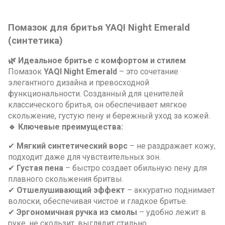
Помазок для бритья YAQI Night Emerald
(синтетика)
🌿 Идеальное бритье с комфортом и стилем
Помазок
YAQI Night Emerald
– это сочетание
элегантного дизайна и превосходной
функциональности. Созданный для ценителей
классического бритья, он обеспечивает мягкое
скольжение, густую пену и бережный уход за кожей.
🔹 Ключевые преимущества:
✔
Мягкий синтетический ворс
– не раздражает кожу,
подходит даже для чувствительных зон.
✔
Густая пена
– быстро создает обильную пену для
плавного скольжения бритвы.
✔
Отшелушивающий эффект
– аккуратно поднимает
волоски, обеспечивая чистое и гладкое бритье.
✔
Эргономичная ручка из смолы
– удобно лежит в
руке, не скользит, выглядит стильно.